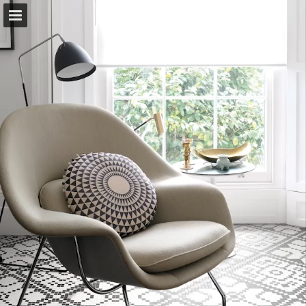
bodenhaus.de
Seitenübersicht
Vollbild
PDF herunterladen
Suchen
Datenschutzerklärung anzeigen